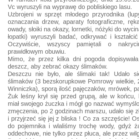
Vc wyruszyli na wyprawę do pobliskiego lasu.
Uzbrojeni w sprzęt młodego przyrodnika (lup
oznaczania drzew, aparaty fotograficzne, ręka
owady, słoiki na okazy, lornetki, nóżyki do wyci
łopatki) wyruszyli badać, odkrywać i kształcić
Oczywiście, wszyscy pamiętali o nakryc
prawidłowym obuwiu.
Mimo, że przez kilka dni pogoda dopisywała,
deszcz, aby zebrać okazy ślimaków.
Deszczu nie było, ale ślimaki tak! Udało 
ślimaków (3 bezskorupkowe Pomrowy wielkie, 
Winniczka), sporą ilość pajęczaków, mrówek, p
Żuk leśny krył się przed grupą, ale w końcu,
miał swojego żuczka i mógł go nazwać wymyśl
zmęczenia, po 2 godzinach marszu, udało się z
i przyjrzeć się jej z bliska ! Co za szczęście! O
do pojemnika i wlaliśmy trochę wody, gdyż ż
oddechowe, nie tylko przez płuca, ale przez wil