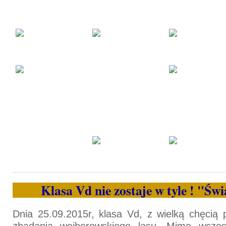
Klasa Vd nie zostaje w tyle ! "Św
Dnia 25.09.2015r, klasa Vd, z wielką chęcią 
zbadania wejherowskiego lasu. Mimo wczes