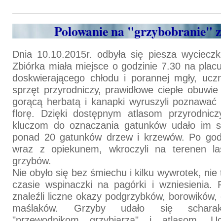
Polowanie na "grzybobranie" z
Dnia 10.10.2015r. odbyła się piesza wyciecz
Zbiórka miała miejsce o godzinie 7.30 na plac
doskwierającego chłodu i porannej mgły, ucz
sprzęt przyrodniczy, prawidłowe ciepłe obuwie
gorącą herbatą i kanapki wyruszyli poznawać
florę. Dzięki dostępnym atlasom przyrodnic
kluczom do oznaczania gatunków udało im s
ponad 20 gatunków drzew i krzewów. Po godz
wraz z opiekunem, wkroczyli na terenen la
grzybów.
Nie obyło się bez śmiechu i kilku wywrotek, nie 
czasie wspinaczki na pagórki i wzniesienia.
znaleźli liczne okazy podgrzybków, borowików,
maślaków. Grzyby udało się scharaka
"przewodnikom grzybiarza" i atlasom. U