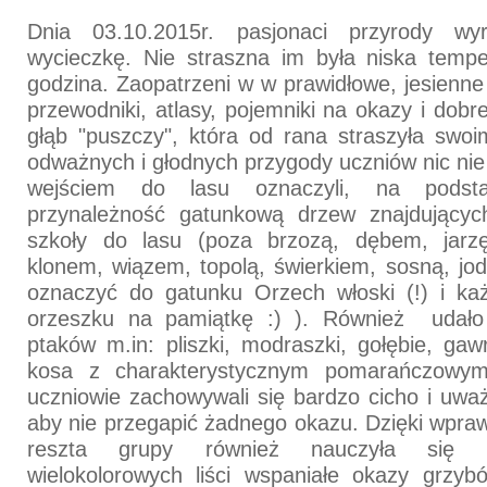
Dnia 03.10.2015r. pasjonaci przyrody wy
wycieczkę. Nie straszna im była niska tempe
godzina. Zaopatrzeni w w prawidłowe, jesienne 
przewodniki, atlasy, pojemniki na okazy i dob
głąb "puszczy", która od rana straszyła swo
odważnych i głodnych przygody uczniów nic nie
wejściem do lasu oznaczyli, na podsta
przynależność gatunkową drzew znajdujący
szkoły do lasu (poza brzozą, dębem, jarzę
klonem, wiązem, topolą, świerkiem, sosną, jod
oznaczyć do gatunku Orzech włoski (!) i ka
orzeszku na pamiątkę :) ). Również udało
ptaków m.in: pliszki, modraszki, gołębie, gawr
kosa z charakterystycznym pomarańczowy
uczniowie zachowywali się bardzo cicho i uważ
aby nie przegapić żadnego okazu. Dzięki wpr
reszta grupy również nauczyła się 
wielokolorowych liści wspaniałe okazy grzyb