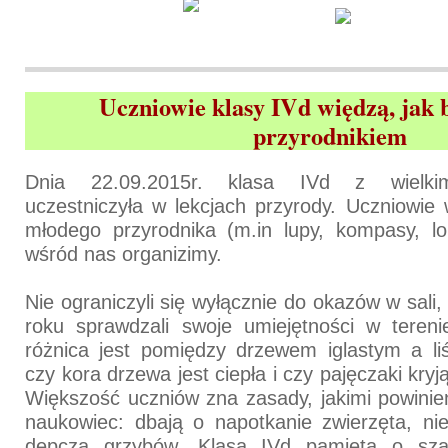
Uczniowie klasy IVd więdzą, jak
przyrodnikiem
Dnia 22.09.2015r. klasa IVd z wielki
uczestniczyła w lekcjach przyrody. Uczniowie
młodego przyrodnika (m.in lupy, kompasy, lor
wśród nas organizimy.
Nie ograniczyli się wyłącznie do okazów w sali,
roku sprawdzali swoje umiejętności w terenie
różnica jest pomiędzy drzewem iglastym a liś
czy kora drzewa jest ciepła i czy pajęczaki kry
Większość uczniów zna zasady, jakimi powinie
naukowiec: dbają o napotkanie zwierzęta, nie 
depczą grzybów. Klasa IVd pamięta o sza