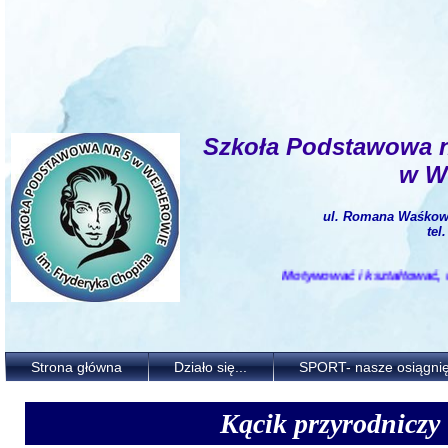
Szkoła Podstawowa 
w W
ul. Romana Waśkows
tel
Motywować i kształtować, uczyć, wyc
Strona główna
Działo się...
SPORT- nasze osiągnię
Kącik przyrodniczy