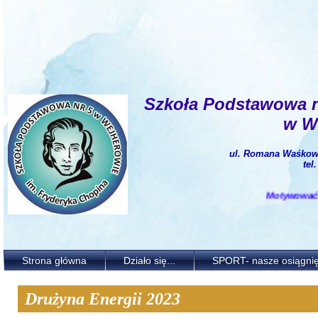
Szkoła Podstawowa 
w W
ul. Romana Waśkows
tel
Motywować i ks
Strona główna
Działo się...
SPORT- nasze osiągnię
Drużyna Energii 2023