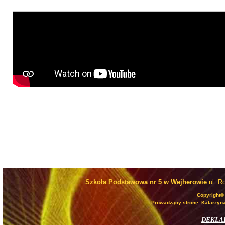
Szkoła Podstawowa nr 5 w Wejherowie
ul. R
Copyright©
Prowadzący stronę: Katarzyna
DEKLA