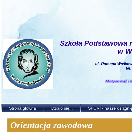
Szkoła Podstawowa 
w W
ul. Romana Waśkows
tel
Motywować i kształt
Strona główna
Działo się...
SPORT- nasze osiągnię
Orientacja zawodowa