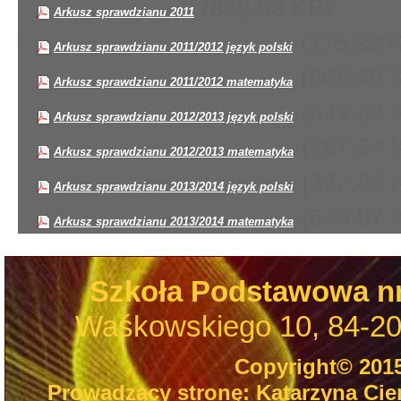
(869.58 KB)
Arkusz sprawdzianu 2011
(118.29 
Arkusz sprawdzianu 2011/2012 język polski
(568.45 
Arkusz sprawdzianu 2011/2012 matematyka
(542.83 
Arkusz sprawdzianu 2012/2013 język polski
(797.04 
Arkusz sprawdzianu 2012/2013 matematyka
(332.85 
Arkusz sprawdzianu 2013/2014 język polski
(640.07 
Arkusz sprawdzianu 2013/2014 matematyka
Szkoła Podstawowa n
Waśkowskiego 10, 84-200
Copyright© 201
Prowadzący stronę: Katarzyna Cie