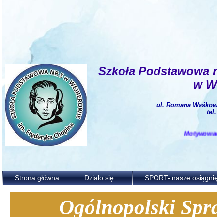
Szkoła Podstawowa 
w W
ul. Romana Waśkows
tel
Motywować i ks
Strona główna
Działo się...
SPORT- nasze osiągnię
Ogólnopolski Spra