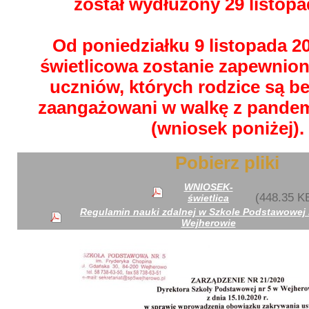
został wydłużony 29 listopa
Od poniedziałku 9 listopada 20
świetlicowa zostanie zapewnion
uczniów, których rodzice są b
zaangażowani w walkę z pande
(wniosek poniżej).
Pobierz pliki
WNIOSEK-
(448.35 K
świetlica
Regulamin nauki zdalnej w Szkole Podstawowej 
Wejherowie