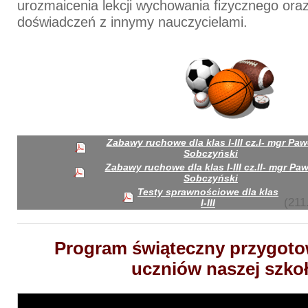
urozmaicenia lekcji wychowania fizycznego or
doświadczeń z innymy nauczycielami.
Zabawy ruchowe dla klas I-III cz.I- mgr Paw
Sobczyński
Zabawy ruchowe dla klas I-III cz.II- mgr Paw
Sobczyński
Testy sprawnościowe dla klas
(211
I-III
Program świąteczny przygoto
uczniów naszej szkoł