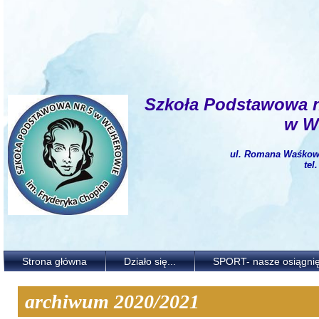
Szkoła Podstawowa 
w W
ul. Romana Waśkows
tel
Strona główna
Działo się...
SPORT- nasze osiągnię
archiwum 2020/2021