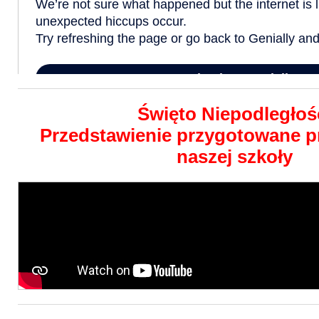
Święto Niepodległoś
Przedstawienie przygotowane p
naszej szkoły