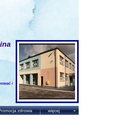
ina
wać
i
i
n
s
p
i
r
o
w
a
ć.
Promocja zdrowia
więcej