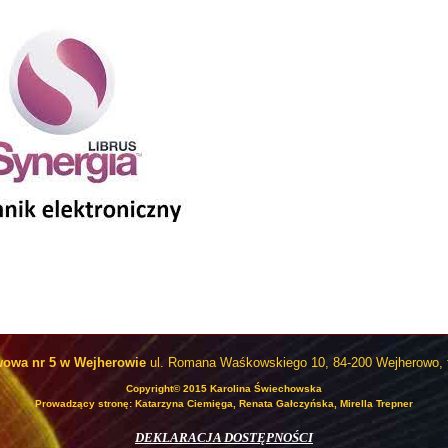
wowa nr 5 w Wejherowie
ul. Romana Waśkowskiego 10, 84-200 Wejherowo, t
Copyright© 2015 Karolina Świechowska
Prowadzący stronę: Katarzyna Ciemięga, Renata Gałczyńska, Mirella Trepner
DEKLARACJA DOSTĘPNOŚCI