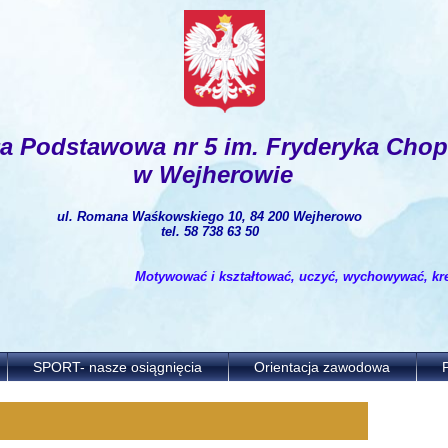
ła Podstawowa nr 5
im. Fryderyka Chop
w Wejherowie
ul. Romana Waśkowskiego 10, 84 200 Wejherowo
tel. 58 738 63 50
Motywować i kształtować, uczyć, wychowywać, kreo
SPORT- nasze osiągnięcia
Orientacja zawodowa