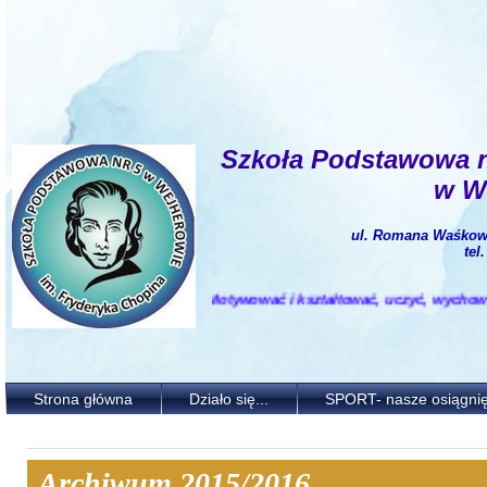
Szkoła Podstawowa 
w W
ul. Romana Waśkows
tel
Motywować i kształtować, uczyć, wychowywać, kreować
i
i
n
s
p
i
r
o
w
a
ć
Strona główna
Działo się...
SPORT- nasze osiągnię
Archiwum 2015/2016