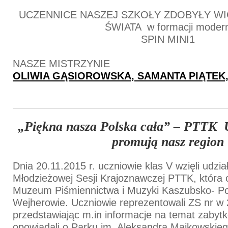
UCZENNICE NASZEJ SZKOŁY ZDOBYŁY WI
ŚWIATA w formacji moder
SPIN MINI1
NASZE MISTRZYNIE
OLIWIA GĄSIOROWSKA, SAMANTA PIĄTEK
„Piękna nasza Polska cała” – PTTK
U
promują nasz region
Dnia 20.11.2015 r. uczniowie klas V wzięli udzi
Młodzieżowej Sesji Krajoznawczej PTTK, która 
Muzeum Piśmiennictwa i Muzyki Kaszubsko- Po
Wejherowie. Uczniowie reprezentowali ZS nr w
przedstawiając m.in informacje na temat zabytkó
opowiadali o Parku im. Aleksandra Majkowskieg