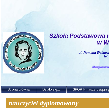
Szkoła Podstawowa 
w W
ul. Romana Waśkows
tel
Motywować i k
Strona główna
Działo się...
SPORT- nasze osiągnię
nauczyciel dyplomowany