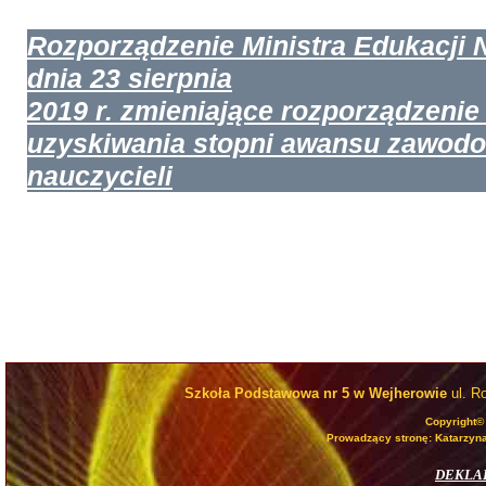
Rozporządzenie Ministra Edukacji 
dnia 23 sierpnia
2019 r. zmieniające rozporządzenie
uzyskiwania stopni awansu zawod
nauczycieli
Szkoła Podstawowa nr 5 w Wejherowie
ul. R
Copyright©
Prowadzący stronę: Katarzyna
DEKLA