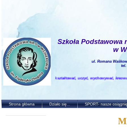
Szkoła Podstawowa 
w W
ul. Romana Waśkows
tel
Motywować i kształtować, uczyć, wychowywać, kreować
i
i
n
s
p
i
r
o
w
a
ć.
Strona główna
Działo się...
SPORT- nasze osiągnię
M