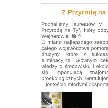
Z Przyrodą na 
Poznaliśmy laureatów VI 
Przyrodą na Ty”, który odb
Wejherowie! 🏫🌱
O miano najlepszego zespoł
całego województwa pomorsk
drużyny, które z sukces
eliminacyjne.
Głównym cel
wiedzy o środowisku i ekol
się imponującą znajom
proekologicznych. Gratuluje
– jesteście młodymi eksperta