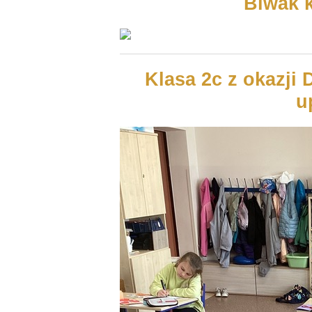
Biwak k
Klasa 2c z okazji
u