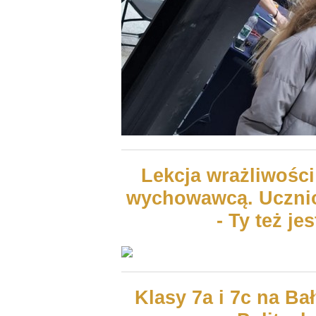
Lekcja wrażliwości
wychowawcą. Ucznio
- Ty też j
Klasy 7a i 7c na Ba