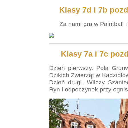
Klasy 7d i 7b poz
Za nami gra w Paintball 
Klasy 7a i 7c poz
Dzień pierwszy. Pola Grunw
Dzikich Zwierząt w Kadzidłow
Dzień drugi. Wilczy Szani
Ryn i odpoczynek przy ognis