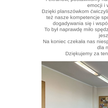
emocji i
Dzięki planszówkom ćwiczyliś
też nasze kompetencje spo
dogadywania się i wsp
To był naprawdę miło spędzo
jesz
Na koniec czekała nas nies
dla 
Dziękujemy za ten