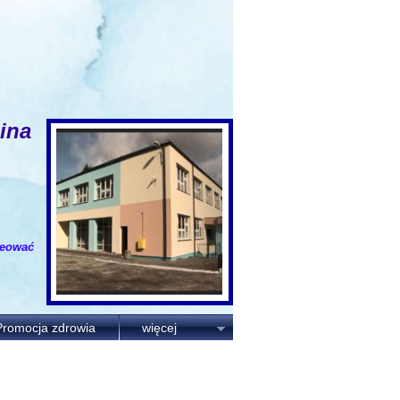
ina
wać
i
i
n
s
p
i
r
o
w
a
ć.
Promocja zdrowia
więcej