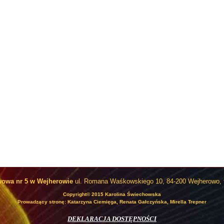
wowa nr 5 w Wejherowie
ul. Romana Waśkowskiego 10, 84-200 Wejherowo, t
Copyright© 2015 Karolina Świechowska
Prowadzący stronę: Katarzyna Ciemięga, Renata Gałczyńska, Mirella Trepner
DEKLARACJA DOSTĘPNOŚCI