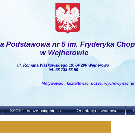
ła Podstawowa nr 5
im. Fryderyka Chop
w Wejherowie
ul. Romana Waśkowskiego 10, 84 200 Wejherowo
tel. 58 738 63 50
Motywować i kształtować, uczyć, wychowywać, kreo
SPORT- nasze osiągnięcia
Orientacja zawodowa