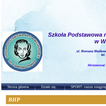
Szkoła Podstawowa 
w W
ul. Romana Waśkows
tel
Motywować i ks
Strona główna
Działo się...
SPORT- nasze osiągnię
BHP