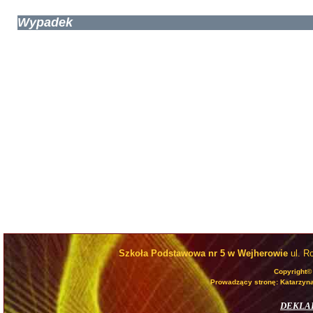
Wypadek
Szkoła Podstawowa nr 5 w Wejherowie
ul. R
Copyright©
Prowadzący stronę: Katarzyna
DEKLA